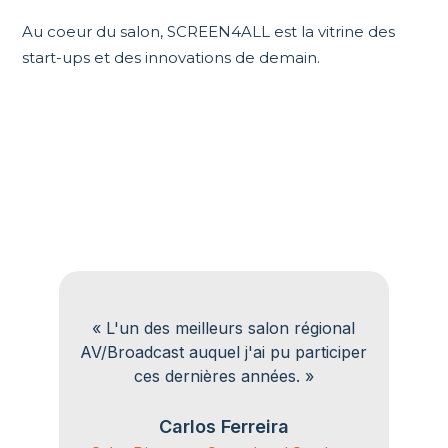
Au coeur du salon, SCREEN4ALL est la vitrine des
start-ups et des innovations de demain.
Ils en parlent...
on,
« L'un des meilleurs salon régional
« 
AV/Broadcast auquel j'ai pu participer
es
ces dernières années. »
R
Carlos Ferreira