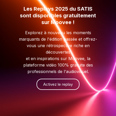
Les Replays 2025 du SATIS
sont disponibles gratuitement
sur Moovee !
Explorez à nouveau les moments
marquants de l'édition passée et offrez-
vous une rétrospective riche en
découvertes
et en inspirations sur Moovee, la
plateforme vidéo 100% gratuite des
professionnels de l'audiovisuel.
Activez le replay