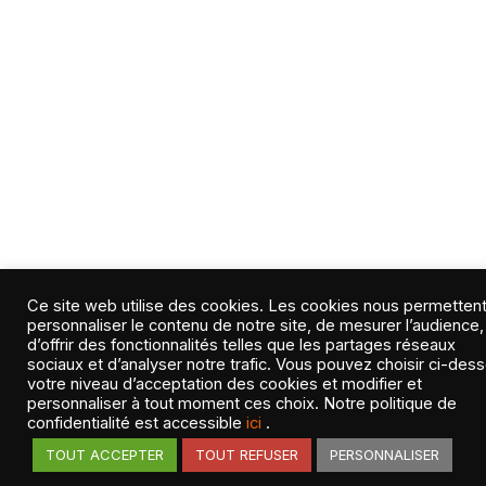
Ce site web utilise des cookies. Les cookies nous permetten
personnaliser le contenu de notre site, de mesurer l’audience,
d’offrir des fonctionnalités telles que les partages réseaux
sociaux et d’analyser notre trafic. Vous pouvez choisir ci-des
votre niveau d’acceptation des cookies et modifier et
personnaliser à tout moment ces choix. Notre politique de
confidentialité est accessible
ici
.
TOUT ACCEPTER
TOUT REFUSER
PERSONNALISER