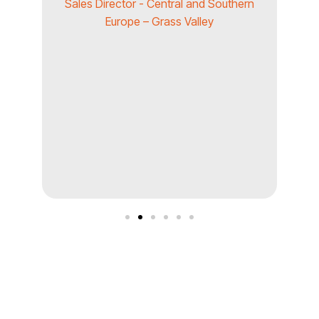
pr
Sales Director - Central and Southern
et
 de
Europe – Grass Valley
eng
d
con
Re