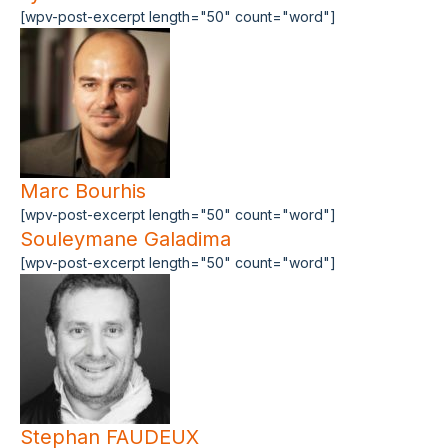
[wpv-post-excerpt length="50" count="word"]
Marc Bourhis
[wpv-post-excerpt length="50" count="word"]
Souleymane Galadima
[wpv-post-excerpt length="50" count="word"]
Stephan FAUDEUX