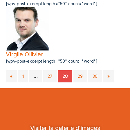
[wpv-post-excerpt length="50" count="word"]
Virgile Ollivier
[wpv-post-excerpt length="50" count="word"]
«
1
…
27
28
29
30
»
Visiter la galerie d'images