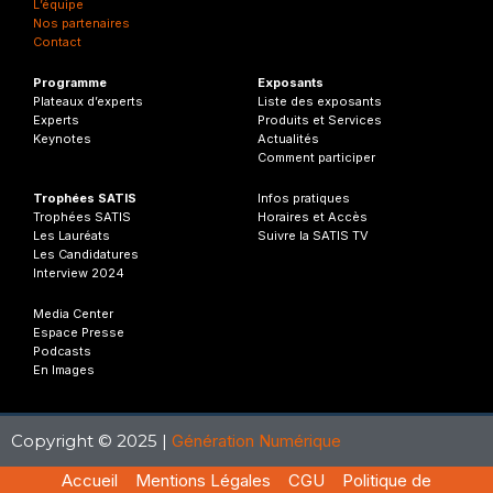
L’équipe
Nos partenaires
Contact
Programme
Exposants
Plateaux d’experts
Liste des exposants
Experts
Produits et Services
Keynotes
Actualités
Comment participer
Trophées SATIS
Infos
pratiques
Trophées SATIS
Horaires et Accès
Les Lauréats
Suivre la SATIS TV
Les Candidatures
Interview 2024
Media Center
Espace Presse
Podcasts
En Images
Copyright © 2025 |
Génération Numérique
Accueil
Mentions Légales
CGU
Politique de