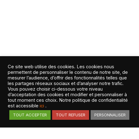
Ce site web utilise des cookies. Les cookies nous
permettent de personnaliser le contenu de notre site, de
mesurer l’audience, d’offrir des fonctionnalités telles que
les partages réseaux sociaux et d’analyser notre trafic.
Vous pouvez choisir ci-dessous votre niveau
d’acceptation des cookies et modifier et personnaliser à
tout moment ces choix. Notre politique de confidentialité
est accessible
ici
.
TOUT ACCEPTER
TOUT REFUSER
PERSONNALISER