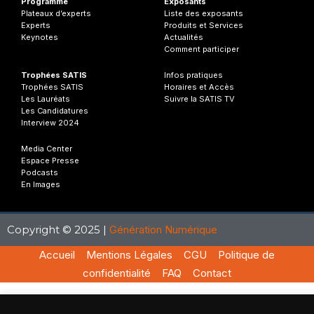
Programme
Exposants
Plateaux d’experts
Liste des exposants
Experts
Produits et Services
Keynotes
Actualités
Comment participer
Trophées SATIS
Infos
pratiques
Trophées SATIS
Horaires et Accès
Les Lauréats
Suivre la SATIS TV
Les Candidatures
Interview 2024
Media Center
Espace Presse
Podcasts
En Images
Copyright © 2025 |
Génération Numérique
Accueil
Mentions Légales
CGU
Politique de
confidentialité
FAQ
Contact